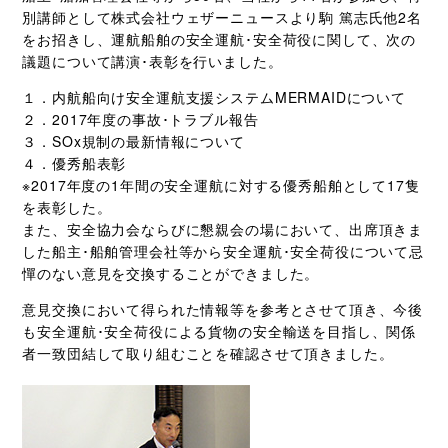
別講師として株式会社ウェザーニュースより駒 篤志氏他2名
をお招きし、運航船舶の安全運航･安全荷役に関して、次の
議題について講演･表彰を行いました。
１．内航船向け安全運航支援システムMERMAIDについて
２．2017年度の事故･トラブル報告
３．SOx規制の最新情報について
４．優秀船表彰
※2017年度の1年間の安全運航に対する優秀船舶として17隻
を表彰した。
また、安全協力会ならびに懇親会の場において、出席頂きま
した船主･船舶管理会社等から安全運航･安全荷役について忌
憚のない意見を交換することができました。
意見交換において得られた情報等を参考とさせて頂き、今後
も安全運航･安全荷役による貨物の安全輸送を目指し、関係
者一致団結して取り組むことを確認させて頂きました。