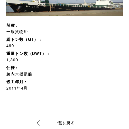
船種
一般貨物船
総トン数（GT）
499
重量トン数（DWT）
1,800
仕様
艙内木板張船
竣工年月
2011年4月
一覧に戻る