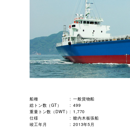
船種
一般貨物船
総トン数（GT）
499
重量トン数（DWT）
1,770
仕様
艙内木板張船
竣工年月
2013年5月