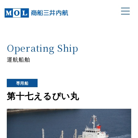
Operating Ship
運航船舶
専用船
第十七えるぴい丸