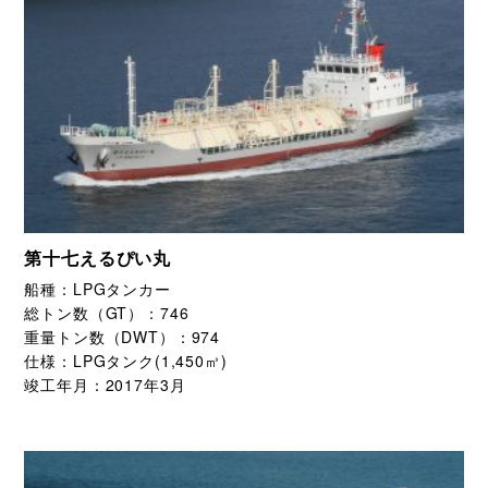
第十七えるぴい丸
船種：
LPGタンカー
総トン数（GT）：
746
重量トン数（DWT）：
974
仕様：
LPGタンク(1,450㎥)
竣工年月：
2017年3月