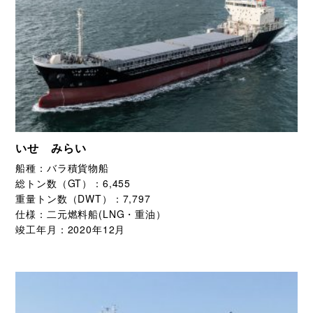
いせ みらい
船種：
バラ積貨物船
総トン数（GT）：
6,455
重量トン数（DWT）：
7,797
仕様：
二元燃料船(LNG・重油）
竣工年月：
2020年12月