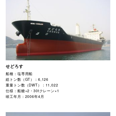
せどろす
船種：
塩専用船
総トン数（GT）：
6,126
重量トン数（DWT）：
11,022
仕様：
船艙×2・30tクレーン×1
竣工年月：
2006年4月