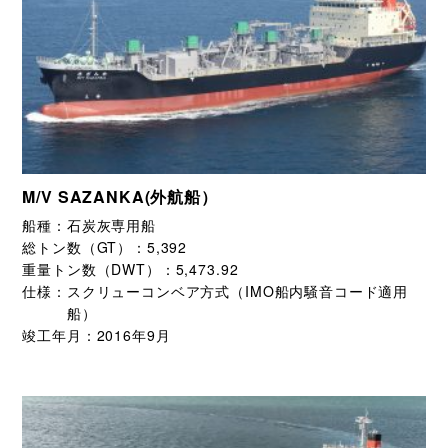
M/V SAZANKA(外航船）
船種：
石炭灰専用船
総トン数（GT）：
5,392
重量トン数（DWT）：
5,473.92
仕様：
スクリューコンベア方式（IMO船内騒音コード適用
船）
竣工年月：
2016年9月